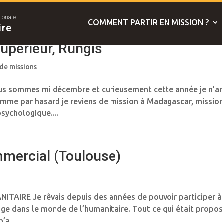
tionale
COMMENT PARTIR EN MISSION ?
ire
supérieur, Rungis
 de missions
s sommes mi décembre et curieusement cette année je n’ar
omme par hasard je reviens de mission à Madagascar, missio
psychologique....
mmercial (Toulouse)
ITAIRE Je rêvais depuis des années de pouvoir participer à
age dans le monde de l’humanitaire. Tout ce qui était propo
’a...