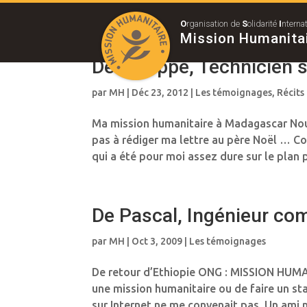
O
rganisation de
S
olidarité
I
nterna
Mission Humanita
De Philippe, Technicien 
par
MH
|
Déc 23, 2012
|
Les témoignages
,
Récits
Ma mission humanitaire à Madagascar Nou
pas à rédiger ma lettre au père Noël … C
qui a été pour moi assez dure sur le plan 
De Pascal, Ingénieur co
par
MH
|
Oct 3, 2009
|
Les témoignages
De retour d’Ethiopie ONG : MISSION HUMAN
une mission humanitaire ou de faire un st
sur Internet ne me convenait pas. Un ami m