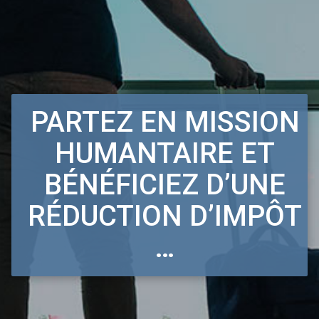
PARTEZ EN MISSION
HUMANTAIRE ET
BÉNÉFICIEZ D’UNE
RÉDUCTION D’IMPÔT
…