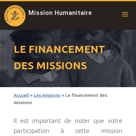
Mission Humanitaire
LE FINANCEMENT
DES MISSIONS
Accueil
»
Les missions
»
Le financement des
missions
Il est important de noter que votre
participation à cette mission