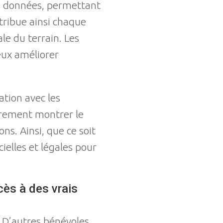
les données, permettant
tribue ainsi chaque
le du terrain. Les
eux améliorer
tion avec les
ièrement montrer le
ns. Ainsi, que ce soit
ielles et légales pour
cès à des vrais
. D’autres bénévoles