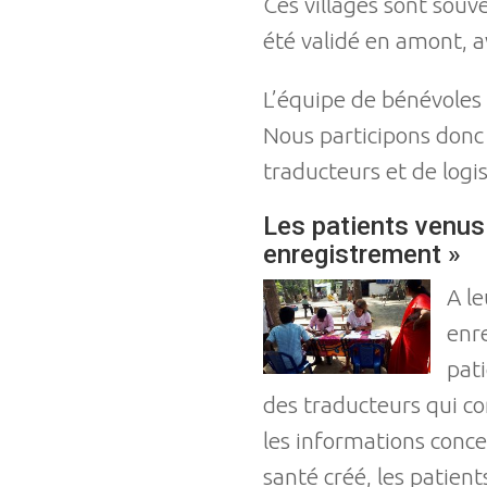
Ces villages sont sou
été validé en amont, a
L’équipe de bénévoles v
Nous participons donc
traducteurs et de logis
Les patients venus 
enregistrement »
A le
enr
pati
des traducteurs qui con
les informations conce
santé créé, les patients