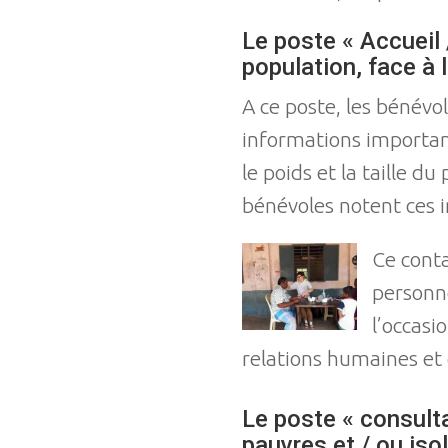
Le poste « Accueil 
population, face à 
A ce poste, les bénévo
informations important
le poids et la taille du
bénévoles notent ces i
Ce conta
personne
l’occasi
relations humaines et 
Le poste « consulta
pauvres et / ou iso