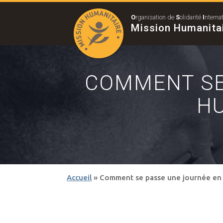
O
rganisation de
S
olidarité
I
nterna
Mission Humanita
COMMENT SE
HU
Accueil
»
Comment se passe une journée en 