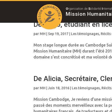
O
rganisation de
S
olidarité
I
nterna
Mission Humanita
De Hugo, étudiant en lice
par
MH
|
Sep 19, 2017
|
Les témoignages
,
Récits
Mon stage longue durée au Cambodge Suite
Mission Humanitaire (MH) durant l’été 20
domaine s’est concrétisé et ma volonté de 
De Alicia, Secrétaire, C
par
MH
|
Juin 18, 2016
|
Les témoignages
,
Récits
Mission Cambodge, Je reviens d’une miss
passé des moments merveilleux avec la p
humanitaires français, de traducteurs et 