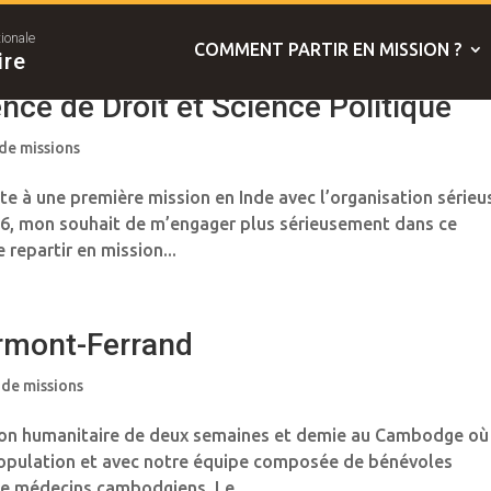
tionale
COMMENT PARTIR EN MISSION ?
ire
nce de Droit et Science Politique
 de missions
 à une première mission en Inde avec l’organisation sérieu
16, mon souhait de m’engager plus sérieusement dans ce
repartir en mission...
lermont-Ferrand
 de missions
ion humanitaire de deux semaines et demie au Cambodge où j
opulation et avec notre équipe composée de bénévoles
de médecins cambodgiens. Le...