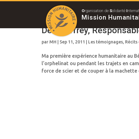
O
rganisation de
S
olidarité
I
nterna
Mission Humanita
De Geoffrey, Responsabl
par
MH
|
Sep 11, 2011
|
Les témoignages
,
Récits
Ma première expérience humanitaire au Bén
l’orphelinat ou pendant les trajets en cam
force de scier et de couper à la machette