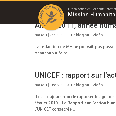
O
rganisation de
S
olidarité
I
nterna
Mission Humanita
Année 2011, année huma
par
MH
|
Jan 2, 2011
|
Le blog MH
,
Vidéo
La rédaction de MH ne pouvait pas passer s
beaucoup à faire !
UNICEF : rapport sur l’a
par
MH
|
Fév 5, 2010
|
Le blog MH
,
Vidéo
Il est toujours bon de rappeler les gran
février 2010 – Le Rapport sur l’action hum
l’UNICEF consacrée...