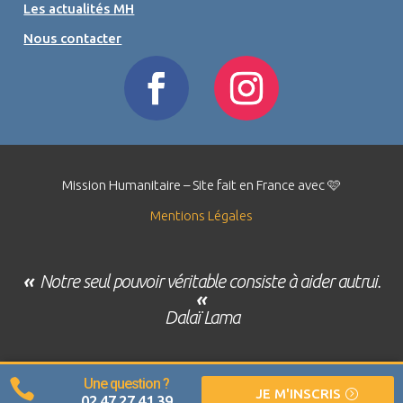
Les actualités MH
Nous contacter
Mission Humanitaire – Site fait en France avec 🩷
Mentions Légales
«
Notre seul pouvoir véritable consiste à aider autrui.
«
Dalaï Lama
Une question ?

JE M'INSCRIS
02 47 27 41 39