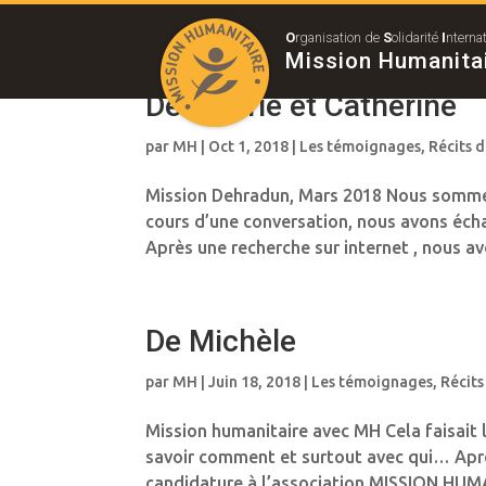
O
rganisation de
S
olidarité
I
nterna
Mission Humanita
De Valérie et Catherine
par
MH
|
Oct 1, 2018
|
Les témoignages
,
Récits d
Mission Dehradun, Mars 2018 Nous sommes 2
cours d’une conversation, nous avons écha
Après une recherche sur internet , nous avo
De Michèle
par
MH
|
Juin 18, 2018
|
Les témoignages
,
Récits
Mission humanitaire avec MH Cela faisait 
savoir comment et surtout avec qui… Après 
candidature à l’association MISSION HUMA