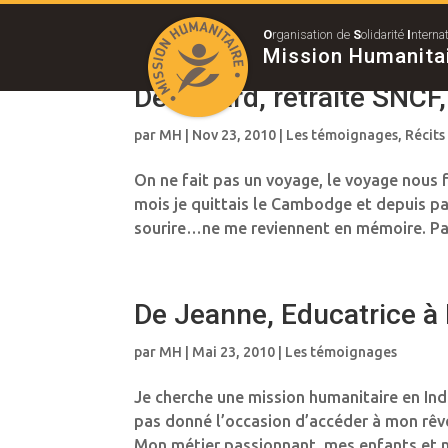
O
rganisation de
S
olidarité
I
nterna
Mission Humanita
De Gérard, retraité SNCF,
par
MH
|
Nov 23, 2010
|
Les témoignages
,
Récits
On ne fait pas un voyage, le voyage nous fai
mois je quittais le Cambodge et depuis pa
sourire…ne me reviennent en mémoire. Pas 
De Jeanne, Educatrice à
par
MH
|
Mai 23, 2010
|
Les témoignages
Je cherche une mission humanitaire en Inde
pas donné l’occasion d’accéder à mon rêve 
Mon métier passionnant, mes enfants et m