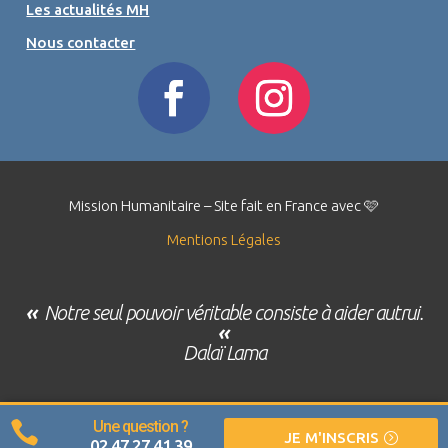
Les actualités MH
Nous contacter
Mission Humanitaire – Site fait en France avec 🩷
Mentions Légales
«
Notre seul pouvoir véritable consiste à aider autrui.
«
Dalaï Lama
Une question ?

JE M'INSCRIS
02 47 27 41 39