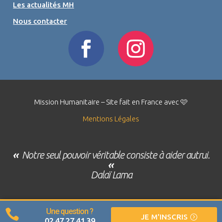
Les actualités MH
Nous contacter
Mission Humanitaire – Site fait en France avec 🩷
Mentions Légales
«
Notre seul pouvoir véritable consiste à aider autrui.
«
Dalaï Lama
Une question ?

JE M'INSCRIS
02 47 27 41 39