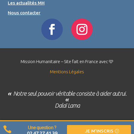
Les actualités MH
Nous contacter
Mission Humanitaire – Site fait en France avec 🩷
Mentions Légales
«
Notre seul pouvoir véritable consiste à aider autrui.
«
Dalaï Lama
Une question ?

JE M'INSCRIS
02 47 27 41 39