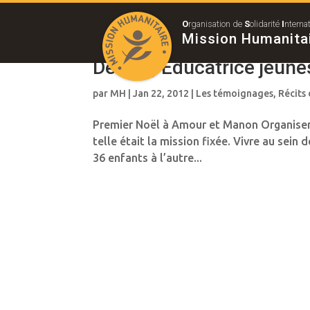
O
rganisation de
S
olidarité
I
nterna
Mission Humanita
De Léa, Educatrice jeun
par
MH
|
Jan 22, 2012
|
Les témoignages
,
Récits
Premier Noël à Amour et Manon Organiser 
telle était la mission fixée. Vivre au sein 
36 enfants à l’autre...