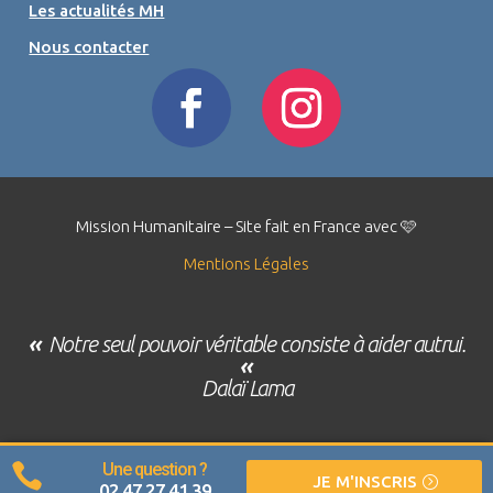
Les actualités MH
Nous contacter
Mission Humanitaire – Site fait en France avec 🩷
Mentions Légales
«
Notre seul pouvoir véritable consiste à aider autrui.
«
Dalaï Lama
Une question ?

JE M'INSCRIS
02 47 27 41 39