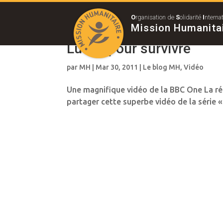
O
rganisation de
S
olidarité
I
nterna
Mission Humanita
Lutter pour survivre
par
MH
|
Mar 30, 2011
|
Le blog MH
,
Vidéo
Une magnifique vidéo de la BBC One La réd
partager cette superbe vidéo de la série