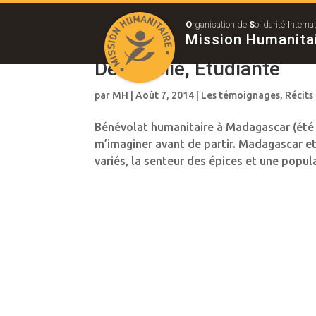
O
rganisation de
S
olidarité
I
nterna
Mission Humanita
De Amélie, Etudiante
par
MH
|
Août 7, 2014
|
Les témoignages
,
Récits
Bénévolat humanitaire à Madagascar (été 
m’imaginer avant de partir. Madagascar et
variés, la senteur des épices et une popula