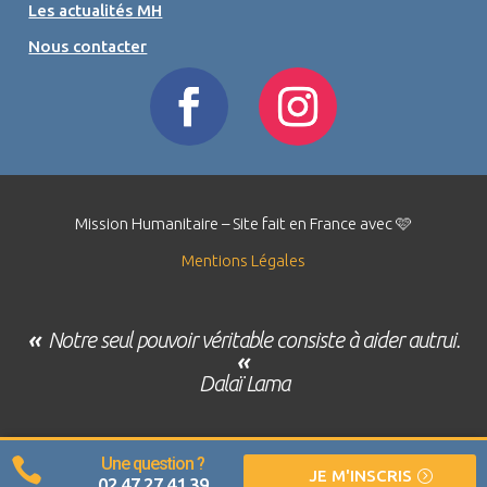
Les actualités MH
Nous contacter
Mission Humanitaire – Site fait en France avec 🩷
Mentions Légales
«
Notre seul pouvoir véritable consiste à aider autrui.
«
Dalaï Lama
Une question ?

JE M'INSCRIS
02 47 27 41 39