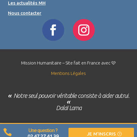
Les actualités MH
Nous contacter
Mission Humanitaire – Site fait en France avec 🩷
Mentions Légales
«
Notre seul pouvoir véritable consiste à aider autrui.
«
Dalaï Lama
Une question ?

JE M'INSCRIS
02 47 27 41 39