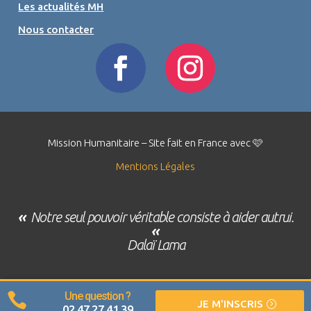
Les actualités MH
Nous contacter
Mission Humanitaire – Site fait en France avec 🩷
Mentions Légales
«
Notre seul pouvoir véritable consiste à aider autrui.
«
Dalaï Lama
Une question ?

JE M'INSCRIS
02 47 27 41 39