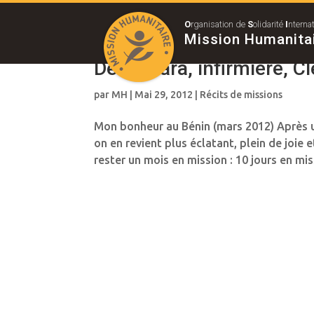
O
rganisation de
S
olidarité
I
nterna
Mission Humanita
De Tamara, infirmière, C
par
MH
|
Mai 29, 2012
|
Récits de missions
Mon bonheur au Bénin (mars 2012) Après u
on en revient plus éclatant, plein de joie e
rester un mois en mission : 10 jours en miss