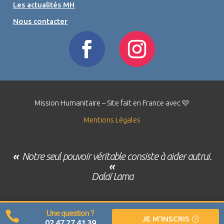
Les actualités MH
Nous contacter
Mission Humanitaire – Site fait en France avec 🩷
Mentions Légales
«
Notre seul pouvoir véritable consiste à aider autrui.
«
Dalaï Lama
Une question ?

JE M'INSCRIS
02 47 27 41 39