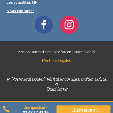
Les actualités MH
Nous contacter
Mission Humanitaire – Site fait en France avec 🩷
Mentions Légales
«
Notre seul pouvoir véritable consiste à aider autrui.
«
Dalaï Lama
Une question ?

JE M'INSCRIS
02 47 27 41 39