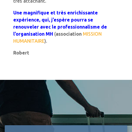
très attachant.
Une magnifique et très enrichissante
expérience, qui, j’espère pourra se
renouveler avec le professionnalisme de
l’organisation MH
(
association
MISSION
HUMANITAIRE
).
Robert