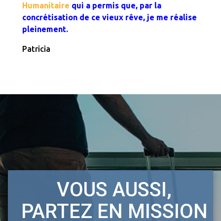
Humanitaire
qui a permis que, par la
concrétisation de ce vieux rêve, je me réalise
pleinement.
Patricia
VOUS AUSSI,
PARTEZ EN MISSION