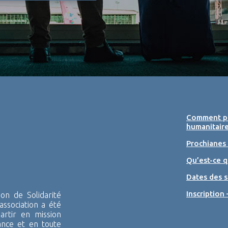
Comment pa
humanitaire
Prochianes
Qu’est-ce q
Dates des s
Inscription 
n de Solidarité
association a été
rtir en mission
ance et en toute