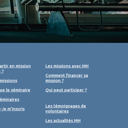
rtir en mission
Les missions avec MH
 ?
Comment financer sa
 missions
mission ?
ue le séminaire
Qui peut participer ?
éminaires
Les témoignages de
– je m’inscris
volontaires
Les actualités MH