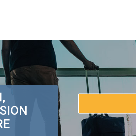
,
SSION
RE