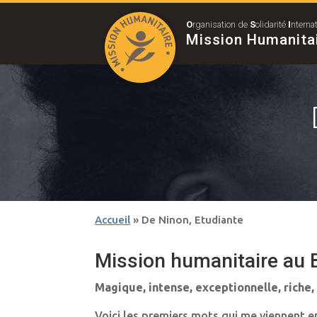
O
rganisation de
S
olidarité
I
nterna
Mission Humanita
Accueil
»
De Ninon, Etudiante
Mission humanitaire au 
Magique, intense, exceptionnelle, riche
Voici les premiers mots qui me viennent en