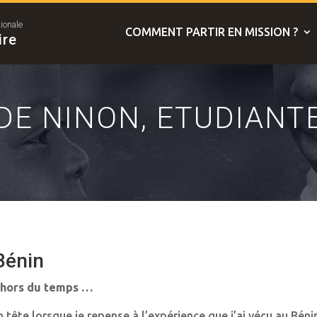
tionale
COMMENT PARTIR EN MISSION ?
ire
DE NINON, ETUDIANT
Bénin
, hors du temps …
 tête lorsque je repense à l’expérience que j’ai vécu au Bén