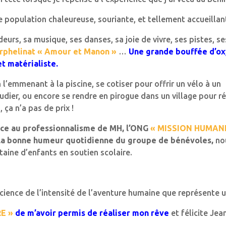
e population chaleureuse, souriante, et tellement accueillan
odeurs, sa musique, ses danses, sa joie de vivre, ses pistes, se
orphelinat « Amour et Manon »
…
Une grande bouffée d’o
t matérialiste.
 l’emmenant à la piscine, se cotiser pour offrir un vélo à un
dier, ou encore se rendre en pirogue dans un village pour ré
ça n’a pas de prix !
râce au professionnalisme de MH, l’ONG
« MISSION HUMANI
à la bonne humeur quotidienne du groupe de bénévoles,
no
taine d’enfants en soutien scolaire.
science de l’intensité de l’aventure humaine que représente 
E »
de m’avoir permis de réaliser mon rêve
et félicite Jea