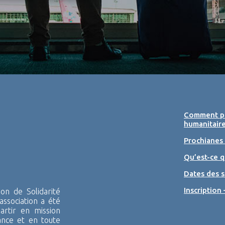
Comment pa
humanitaire
Prochianes
Qu’est-ce q
Dates des s
Inscription 
n de Solidarité
association a été
rtir en mission
ance et en toute