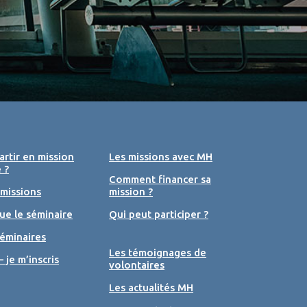
rtir en mission
Les missions avec MH
 ?
Comment financer sa
 missions
mission ?
ue le séminaire
Qui peut participer ?
éminaires
Les témoignages de
– je m’inscris
volontaires
Les actualités MH