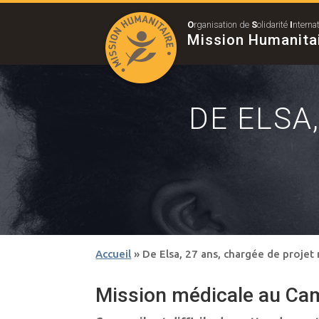
O
rganisation de
S
olidarité
I
nterna
Mission Humanita
DE ELSA
Accueil
»
De Elsa, 27 ans, chargée de projet
Mission médicale au Cam