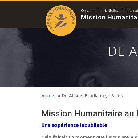
O
rganisation de
S
olidarité
I
nterna
Mission Humanita
DE A
Accueil
»
De Alisée, Etudiante, 18 ans
Mission Humanitaire au B
Une expérience inoubliable
Cela faisait un moment que j’avais envie d