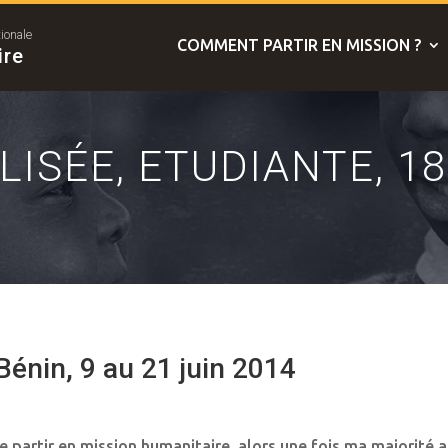
tionale
COMMENT PARTIR EN MISSION ?
ire
LISÉE, ETUDIANTE, 1
énin, 9 au 21 juin 2014
e partir en mission humanitaire, alors une fois ma majorité a