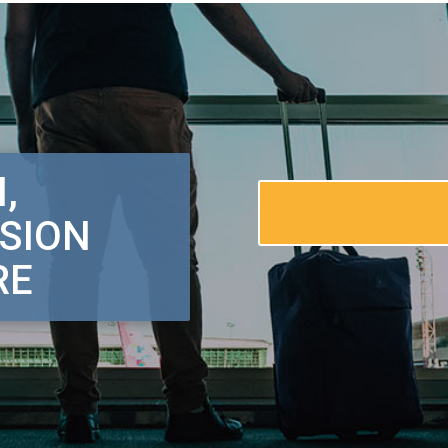
,
SSION
RE