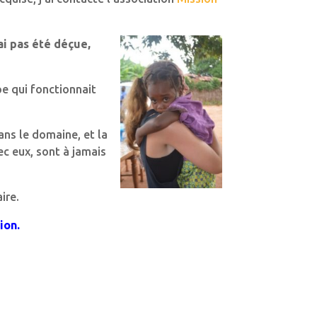
’ai pas été déçue,
e qui fonctionnait
ans le domaine, et la
c eux, sont à jamais
ire.
ion.