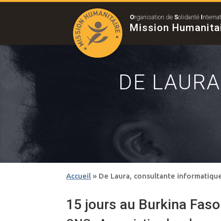
O
rganisation de
S
olidarité
I
nterna
Mission Humanita
DE LAURA
Accueil
»
De Laura, consultante informatiqu
15 jours au Burkina Faso