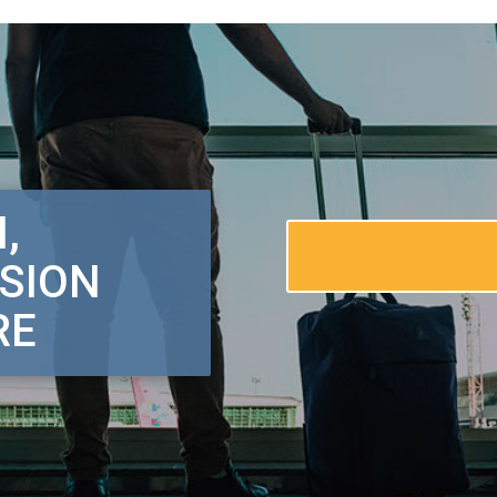
,
SSION
RE