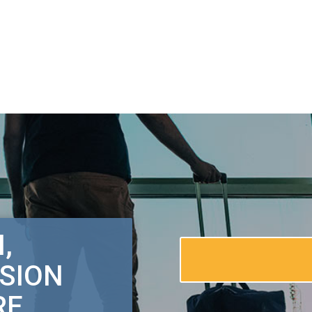
,
SSION
RE