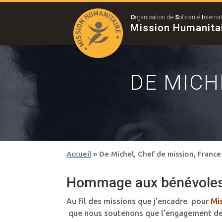
O
rganisation de
S
olidarité
I
nterna
Mission Humanita
DE MICH
Accueil
»
De Michel, Chef de mission, France
Hommage aux bénévole
Au fil des missions que j’encadre pour
Mi
que nous soutenons que l’engagement des