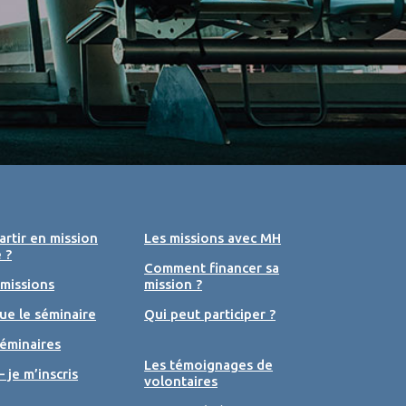
rtir en mission
Les missions avec MH
 ?
Comment financer sa
 missions
mission ?
ue le séminaire
Qui peut participer ?
éminaires
Les témoignages de
– je m’inscris
volontaires