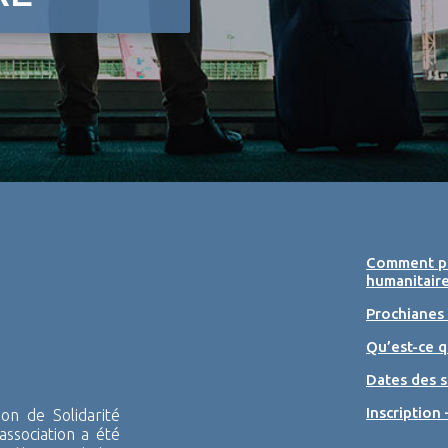
Comment pa
humanitaire
Prochianes
Qu’est-ce q
Dates des s
Inscription 
n de Solidarité
association a été