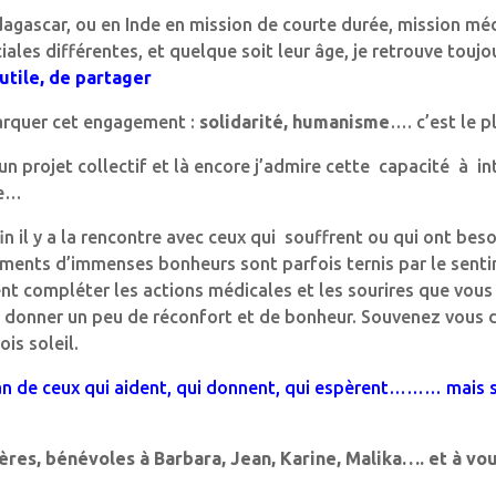
gascar, ou en Inde en mission de courte durée, mission médi
iales différentes, et quelque soit leur âge, je retrouve tou
 utile, de partager
arquer cet engagement :
solidarité, humanisme
…. c’est le p
 un projet collectif et là encore j’admire cette capacité à i
ce…
in il y a la rencontre avec ceux qui souffrent ou qui ont beso
ents d’immenses bonheurs sont parfois ternis par le sentime
nt compléter les actions médicales et les sourires que vous 
à donner un peu de réconfort et de bonheur. Souvenez vous d
is soleil.
lan de ceux qui aident, qui donnent, qui espèrent……… mais 
res, bénévoles à Barbara, Jean, Karine, Malika…. et à vous